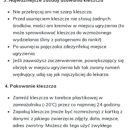
3. Najważniejsze zasady usuwania kleszcza
Nie przekręcaj ani nie szarp kleszcza.
Przed usunięciem kleszcze nie stosuj żadnych
środków, maści ani kremów w miejscu ugryzienia (to
może sprowokować kleszcza do wzmożonego
wydzielania śliny z patogenami do ranki!)
Po usunięciu pajęczaka zdezynfekuj miejsce
ugryzienia.
Jeśli zauważysz zaczerwienienie, powiększający się
obrzęk w miejscu ugryzienia lub tak zwany rumień
wędrujący, udaj się jak najszybciej do lekarza.
4. Pakowanie kleszcza
Zamróź kleszcza w torebce plastikowej w
zamrażalniku (-20’C) przez co najmniej 24 godziny.
Zapakuj kleszcza (może być rozmrożony) z kartką z
danymi: z jakiego zwierzęcia zdjęty, data, miejsce,
adres zwrotny. Możesz do tego użyć zwykłego