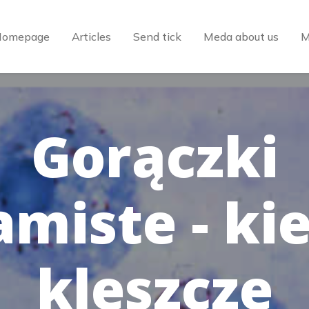
Homepage
Articles
Send tick
Meda about us
M
Gorączki
amiste - ki
kleszcze