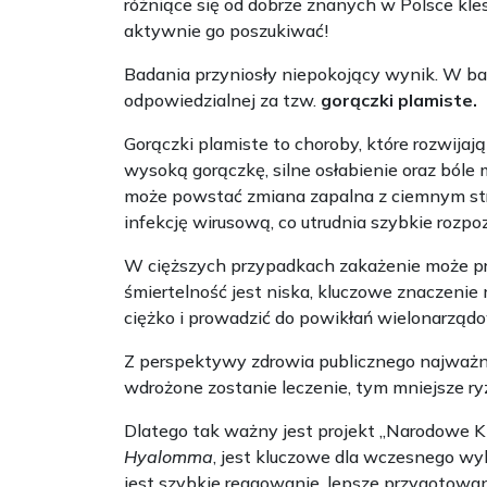
różniące się od dobrze znanych w Polsce klesz
aktywnie go poszukiwać!
Badania przyniosły niepokojący wynik. W b
odpowiedzialnej za tzw.
gorączki plamiste.
Gorączki plamiste to choroby, które rozwija
wysoką gorączkę, silne osłabienie oraz bóle
może powstać zmiana zapalna z ciemnym str
infekcję wirusową, co utrudnia szybkie rozpo
W cięższych przypadkach zakażenie może pr
śmiertelność jest niska, kluczowe znaczeni
ciężko i prowadzić do powikłań wielonarząd
Z perspektywy zdrowia publicznego najważni
wdrożone zostanie leczenie, tym mniejsze ry
Dlatego tak ważny jest projekt „Narodowe 
Hyalomma
, jest kluczowe dla wczesnego wy
jest szybkie reagowanie, lepsze przygotowa