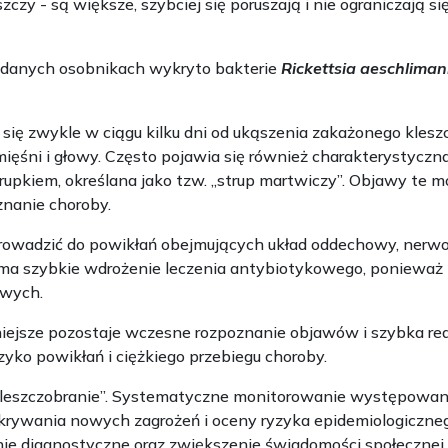
czy - są większe, szybciej się poruszają i nie ograniczają si
adanych osobnikach wykryto bakterie
Rickettsia aeschliman
ją się zwykle w ciągu kilku dni od ukąszenia zakażonego kle
 mięśni i głowy. Często pojawia się również charakterystycz
upkiem, określana jako tzw. „strup martwiczy”. Objawy te
znanie choroby.
owadzić do powikłań obejmujących układ oddechowy, nerwow
e ma szybkie wdrożenie leczenia antybiotykowego, ponieważ
owych.
ejsze pozostaje wczesne rozpoznanie objawów i szybka reak
zyko powikłań i ciężkiego przebiegu choroby.
Kleszczobranie”. Systematyczne monitorowanie występowani
krywania nowych zagrożeń i oceny ryzyka epidemiologiczneg
nie diagnostyczne oraz zwiększenie świadomości społecznej.