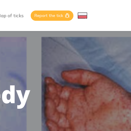
ap of ticks
Report the tick
edy