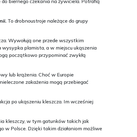
ę do biernego czekania na żywiciela. Potrafią
nii
.
To drobnoustroje należące do grupy
szcza. Wywołują one przede wszystkim
na wysypka plamista, a w miejscu ukąszenia
 mogą początkowo przypominać zwykłą
y lub krążenia. Choć w Europie
 nieleczone zakażenia mogą przebiegać
cja po ukąszeniu kleszcza. Im wcześniej
a kleszczy, w tym gatunków takich jak
o w Polsce. Dzięki takim działaniom możliwe