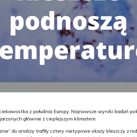
podnoszą
temperatur
i ciekawostka z południa Europy. Najnowsze wyniki badań pok
arzonych głównie z cieplejszym klimatem.
e” do analizy trafiły cztery nietypowe okazy kleszczy z ro